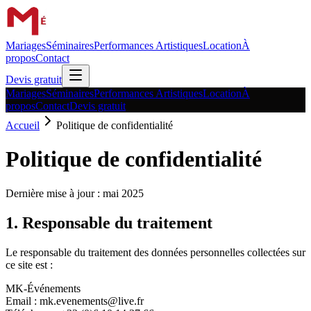
Mariages
Séminaires
Performances Artistiques
Location
À
propos
Contact
Devis gratuit
Mariages
Séminaires
Performances Artistiques
Location
À
propos
Contact
Devis gratuit
Accueil
Politique de confidentialité
Politique de confidentialité
Dernière mise à jour : mai 2025
1. Responsable du traitement
Le responsable du traitement des données personnelles collectées sur
ce site est :
MK-Événements
Email : mk.evenements@live.fr